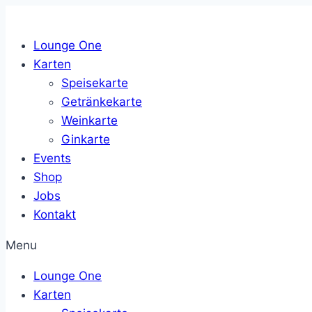
Zum
Inhalt
Lounge One
springen
Karten
Speisekarte
Getränkekarte
Weinkarte
Ginkarte
Events
Shop
Jobs
Kontakt
Menu
Lounge One
Karten