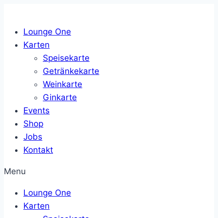
Zum
Inhalt
Lounge One
springen
Karten
Speisekarte
Getränkekarte
Weinkarte
Ginkarte
Events
Shop
Jobs
Kontakt
Menu
Lounge One
Karten