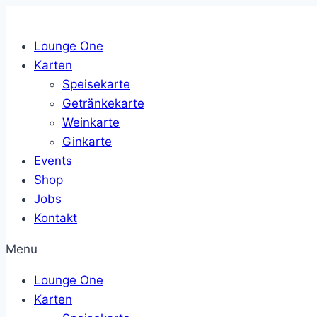
Zum
Inhalt
Lounge One
springen
Karten
Speisekarte
Getränkekarte
Weinkarte
Ginkarte
Events
Shop
Jobs
Kontakt
Menu
Lounge One
Karten