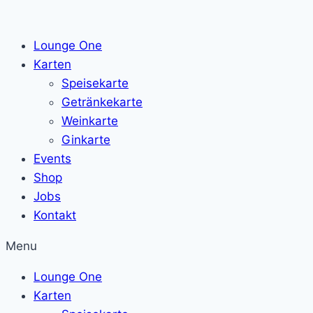
Zum
Inhalt
Lounge One
springen
Karten
Speisekarte
Getränkekarte
Weinkarte
Ginkarte
Events
Shop
Jobs
Kontakt
Menu
Lounge One
Karten